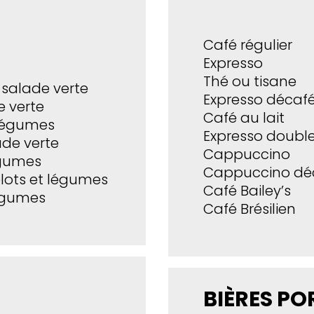
Café régulier
Expresso
Thé ou tisane
t salade verte
Expresso décaf
e verte
Café au lait
t légumes
Expresso doubl
lade verte
Cappuccino
légumes
Cappuccino dé
elots et légumes
Café Bailey’s
légumes
Café Brésilien
BIÈRES PO