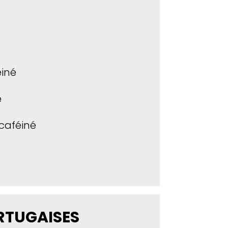
éiné
e
caféiné
RTUGAISES