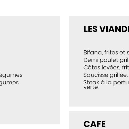
LES VIAND
Bifana, frites et
Demi poulet grill
Côtes levées, fr
 légumes
Saucisse grillée,
légumes
Steak à la portu
verte
CAFE